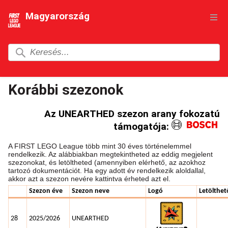
Magyarország
Korábbi szezonok
Az UNEARTHED szezon arany fokozatú
támogatója:
A FIRST LEGO League több mint 30 éves történelemmel
rendelkezik. Az alábbiakban megtekintheted az eddig megjelent
szezonokat, és letöltheted (amennyiben elérhető, az azokhoz
tartozó dokumentációt. Ha egy adott év rendelkezik aloldallal,
akkor azt a szezon nevére kattintva érheted azt el.
Szezon éve
Szezon neve
Logó
Letölthe
28
2025/2026
UNEARTHED