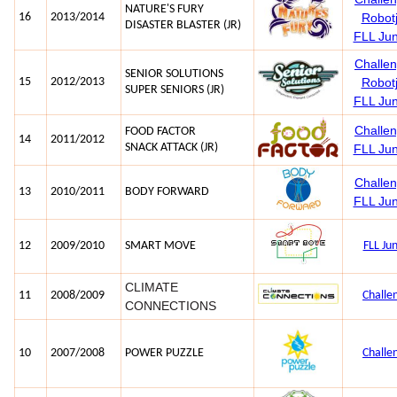
NATURE'S FURY
16
2013/2014
Robotj
DISASTER BLASTER (JR)
FLL Ju
Challe
SENIOR SOLUTIONS
15
2012/2013
Robotj
SUPER SENIORS (JR)
FLL Ju
Challe
FOOD FACTOR
14
2011/2012
SNACK ATTACK (JR)
FLL Ju
Challe
13
2010/2011
BODY FORWARD
FLL Ju
12
2009/2010
SMART MOVE
FLL Ju
CLIMATE
11
2008/2009
Chall
CONNECTIONS
10
2007/2008
POWER PUZZLE
Chall