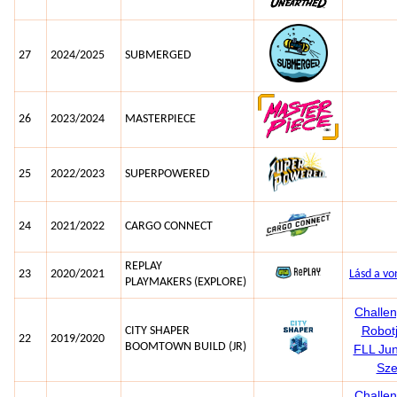
27
2024/2025
SUBMERGED
26
2023/2024
MASTERPIECE
25
2022/2023
SUPERPOWERED
24
2021/2022
CARGO CONNECT
REPLAY
23
2020/2021
Lásd a vo
PLAYMAKERS (EXPLORE)
Challe
Robotj
CITY SHAPER
22
2019/2020
BOOMTOWN BUILD (JR)
FLL Ju
Sze
Challe