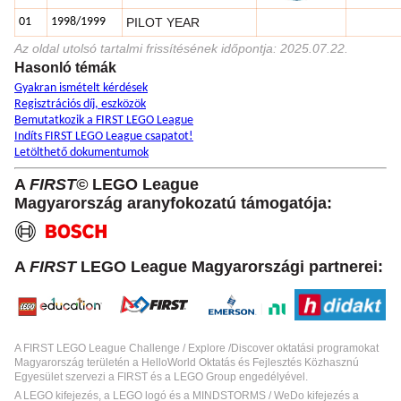
01
1998/1999
PILOT YEAR
Az oldal utolsó tartalmi frissítésének időpontja: 2025.07.22.
Hasonló témák
Gyakran ismételt kérdések
Regisztrációs díj, eszközök
Bemutatkozik a FIRST LEGO League
Indíts FIRST LEGO League csapatot!
Letölthető dokumentumok
A
FIRST©
LEGO League
Magyarország aranyfokozatú támogatója:
A
FIRST
LEGO League Magyarországi partnerei:
A FIRST LEGO League Challenge / Explore /Discover oktatási programokat
Magyarország területén a HelloWorld Oktatás és Fejlesztés Közhasznú
Egyesület szervezi a FIRST és a LEGO Group engedélyével.
A LEGO kifejezés, a LEGO logó és a MINDSTORMS / WeDo kifejezés a