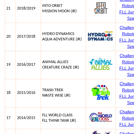
Robotj
INTO ORBIT
21
2018/2019
MISSION MOON (JR)
FLL Ju
Sze
Challe
Robotj
HYDRO DYNAMICS
20
2017/2018
AQUA ADVENTURE (JR)
FLL Ju
Sze
Challe
Robotj
ANIMAL ALLIES
19
2016/2017
CREATURE CRAZE (JR)
FLL Ju
Sze
Challe
Robotj
TRASH TREK
18
2015/2016
WASTE WISE (JR)
FLL Ju
Sze
Challe
FLL WORLD CLASS
17
2014/2015
Robotj
FLL THINK TANK (JR)
FLL Ju
Challe