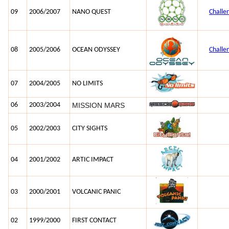
09
2006/2007
NANO QUEST
Chall
08
2005/2006
OCEAN ODYSSEY
Chall
07
2004/2005
NO LIMITS
06
2003/2004
MISSION MARS
05
2002/2003
CITY SIGHTS
04
2001/2002
ARTIC IMPACT
03
2000/2001
VOLCANIC PANIC
02
1999/2000
FIRST CONTACT